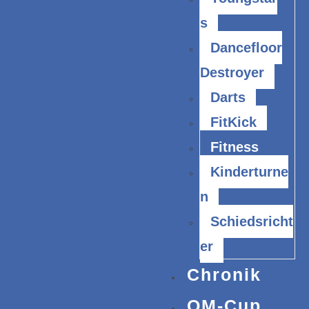
s
Dancefloor
Destroyer
Darts
FitKick
Fitness
Kinderturne
n
Schiedsricht
er
Chronik
OM-Cup