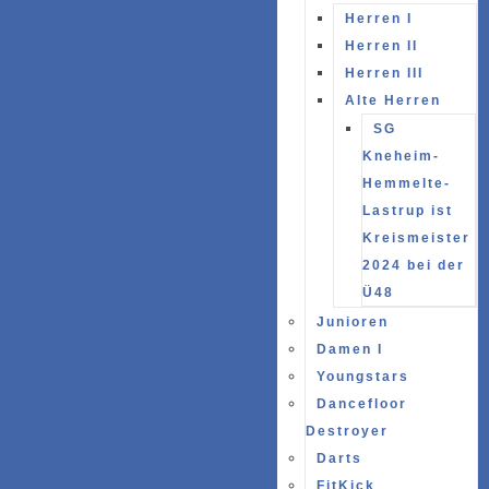
Herren I
Herren II
Herren III
Alte Herren
SG
Kneheim-
Hemmelte-
Lastrup ist
Kreismeister
2024 bei der
Ü48
Junioren
Damen I
Youngstars
Dancefloor
Destroyer
Darts
FitKick