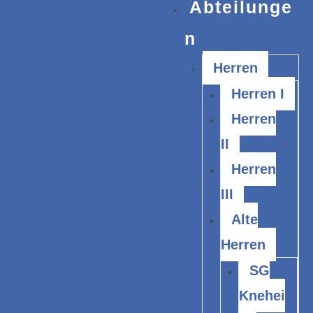
Abteilunge
n
Herren
Herren I
Herren
II
Herren
III
Alte
Herren
SG
Knehei