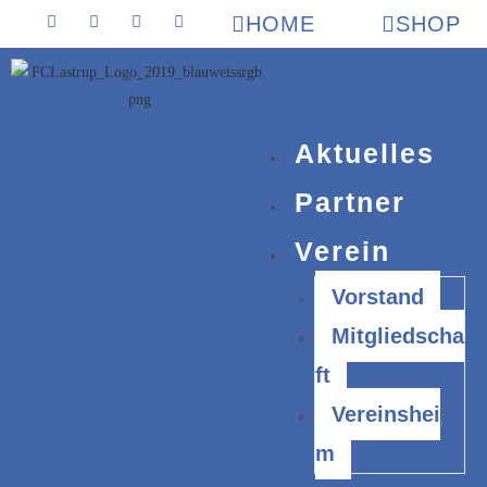
HOME
SHOP
Aktuelles
Partner
Verein
Vorstand
Mitgliedscha
ft
Vereinshei
m