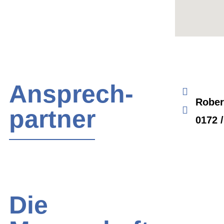
Ansprech-
Rober
partner
0172 /
Die