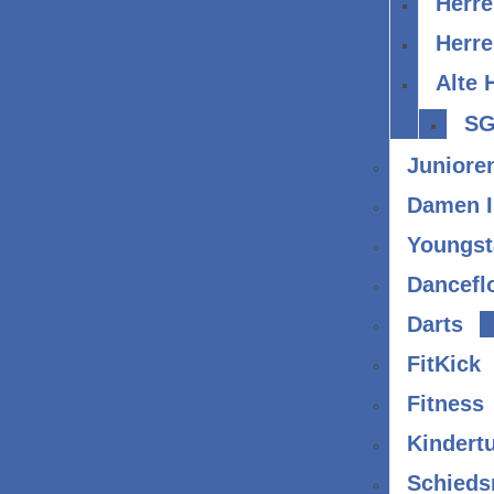
Herre
Herren
Alte 
SG
Juniore
Damen I
Youngst
Dancefl
Darts
FitKick
Fitness
Kindert
Schieds