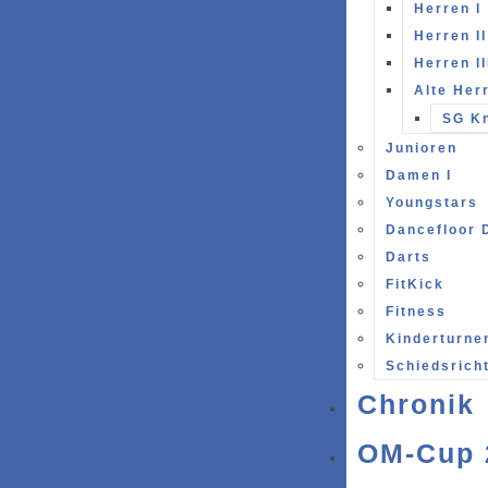
Herren I
Herren II
Herren II
Alte Her
SG Kn
Junioren
Damen I
Youngstars
Dancefloor 
Darts
FitKick
Fitness
Kinderturne
Schiedsrich
Chronik
OM-Cup 