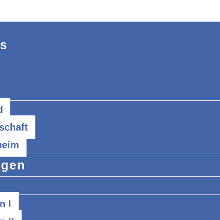
es
d
schaft
heim
ngen
n I