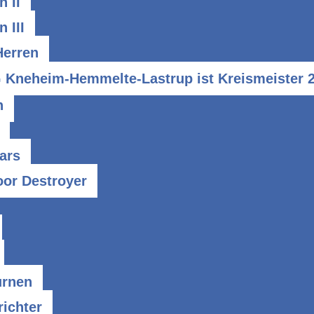
n II
 III
Herren
 Kneheim-Hemmelte-Lastrup ist Kreismeister 2
n
ars
oor Destroyer
urnen
richter