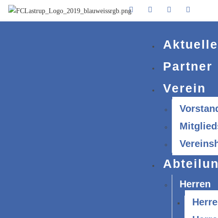
Aktuell
Partner
Verein
Vorstan
Mitglied
Vereins
Abteilu
Herren
Herre