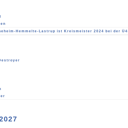
I
ren
eheim-Hemmelte-Lastrup ist Kreismeister 2024 bei der Ü4
Destroyer
n
ter
2027